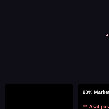
“
90% Marke
🚨
Asal pa