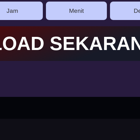
Jam
Menit
De
OAD SEKARA