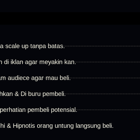
sa scale up tanpa batas.
n di iklan agar meyakin kan.
am audiece agar mau beli.
hkan & Di buru pembeli.
perhatian pembeli potensial.
 & Hipnotis orang untung langsung beli.