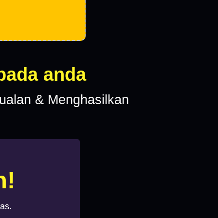
 pada anda
ualan & Menghasilkan
n!
as.