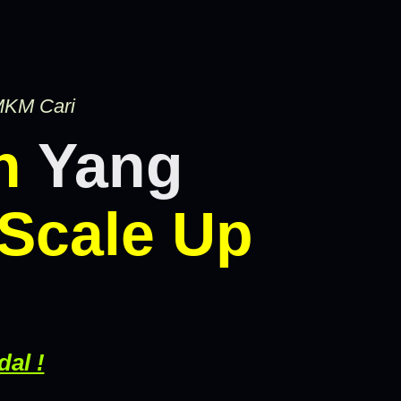
UMKM Cari
h
Yang
Scale Up
al !