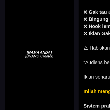
❌
Gak tau
a
❌
Bingung
❌
Hook le
❌
Iklan Ga
⚠️
Habiskan 
[NAMA ANDA]
[BRAND Creator]
“Audiens bel
Iklan sehar
Inilah me
Sistem pra