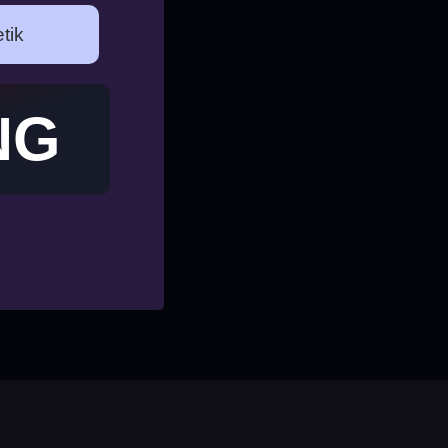
tik
NG