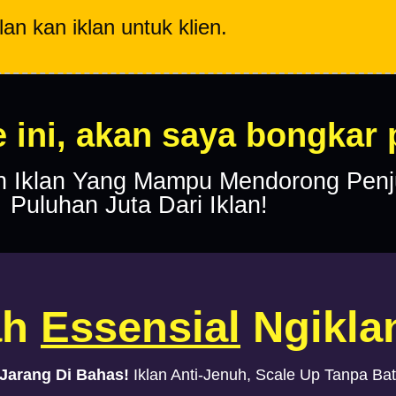
n kan iklan untuk klien.
 ini, akan saya bongkar
 Iklan Yang Mampu Mendorong Penj
Puluhan Juta Dari Iklan!
ah
Essensial
Ngikla
Jarang Di Bahas!
Iklan Anti-Jenuh, Scale Up Tanpa Bat