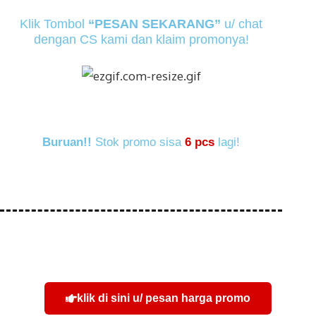
Klik Tombol
“PESAN SEKARANG”
u/ chat
dengan CS kami dan klaim promonya!
Buruan!!
Stok promo sisa
6 pcs
lagi!
klik di sini u/ pesan harga promo