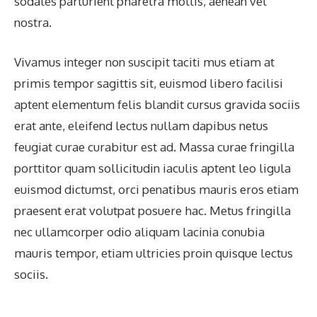
sodales parturient pharetra mollis, aenean vel
nostra.
Vivamus integer non suscipit taciti mus etiam at
primis tempor sagittis sit, euismod libero facilisi
aptent elementum felis blandit cursus gravida sociis
erat ante, eleifend lectus nullam dapibus netus
feugiat curae curabitur est ad. Massa curae fringilla
porttitor quam sollicitudin iaculis aptent leo ligula
euismod dictumst, orci penatibus mauris eros etiam
praesent erat volutpat posuere hac. Metus fringilla
nec ullamcorper odio aliquam lacinia conubia
mauris tempor, etiam ultricies proin quisque lectus
sociis.