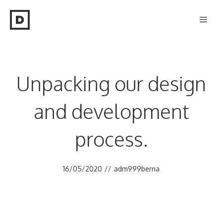
Skip
Men
to
content
Unpacking our design
and development
process.
16/05/2020
//
adm999berna